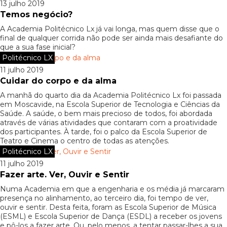
13 julho 2019
Temos negócio?
A Academia Politécnico Lx já vai longa, mas quem disse que o
final de qualquer corrida não pode ser ainda mais desafiante do
que a sua fase inicial?
Politécnico LX
11 julho 2019
Cuidar do corpo e da alma
A manhã do quarto dia da Academia Politécnico Lx foi passada
em Moscavide, na Escola Superior de Tecnologia e Ciências da
Saúde. A saúde, o bem mais precioso de todos, foi abordada
através de várias atividades que contaram com a proatividade
dos participantes. À tarde, foi o palco da Escola Superior de
Teatro e Cinema o centro de todas as atenções.
Politécnico LX
11 julho 2019
Fazer arte. Ver, Ouvir e Sentir
Numa Academia em que a engenharia e os média já marcaram
presença no alinhamento, ao terceiro dia, foi tempo de ver,
ouvir e sentir. Desta feita, foram as Escola Superior de Música
(ESML) e Escola Superior de Dança (ESDL) a receber os jovens
e pô-los a fazer arte. Ou, pelo menos, a tentar passar-lhes a sua