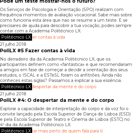
Pode um teste mostrar-nos o futuro?
Os Serviços de Psicologia e Orientação (SPO) realizam com
frequência momentos de avaliação vocacional. Sabe mais sobre
como funciona esta área que nao se resume a um teste. E se
precisares de ajuda para descobrir a tua vocação, podes sempre
contar com a Academia Politécnico LX.
Politécnico LX
21 julho 2018
PoliLX #5 Fazer contas à vida
No derradeiro dia da Academia Politécnico LX, que os
participantes definem como «fantástica» e que recomendariam
a amigos em fase de começar a decidir a orientação dos seus
estudos, o ISCAL e a ESTeSL foram os anfitriões. Ainda não
conheces estas siglas? Passamos a explicar a sua essência.
Politécnico LX
21 julho 2018
PoliLX #4: O despertar da mente e do corpo
Explorar a capacidade de interpretação do corpo e da voz foi o
convite lançado pela Escola Superior de Dança de Lisboa (ESD)
e pela Escola Superior de Teatro e Cinema de Lisboa (ESTC) no
4º dia da Academia Politécnico LX.
Politécnico LX